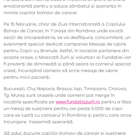
emoționantă pentru a aduce zâmbetul și speranța în
inimile copiilor bolnavi de cancer.
Pe 15 februarie, chiar de Ziua Internațională a Copilului
Bolnav de Cancer, în 7 orașe din România unde există
secții de oncopediatrie, se va desfășura, concomitent, un
eveniment special dedicat campaniei Mesaje de Iubire
pentru Copiii cu Branule. Astfel, în locațiile partenere din
aceste orașe, o Mascotă Zurli și voluntari ai Fundației vor
fi prezenți de dimineață și până seara la cornerul special
creat, încurajând oamenii să scrie mesaje de iubire
pentru micii pacienți.
București, Cluj Napoca, Brașov, Iași, Timișoara, Craiova,
Tg. Mureș sunt orașele unde oamenii pot merge în
locațiile specificate pe
www.fundatiazurli.ro
pentru a lăsa
un mesaj de susținere pentru cei peste 5.000 de copii
care se luptă cu cancerul în România și pentru care orice
încurajare înseamnă speranță.
Să aduc bucurie copiilor bolnavi de cancer și susținere