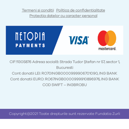
Termeni si conditii
Politica de confidentialitate
Protectia datelor cu caracter personal
CIF:11305876 Adresa socială: Strada Tudor Ștefan nr 57, sector 1,
Bucuresti
Cont donatii LEI: RO70INGB0000999906701090, ING BANK
Cont donatii EURO: RO67INGB0000999910896976, ING BANK
COD SWIFT – INGBROBU
Copyright@2021 Toate drepturile sunt rezervate Fundatia Zurli