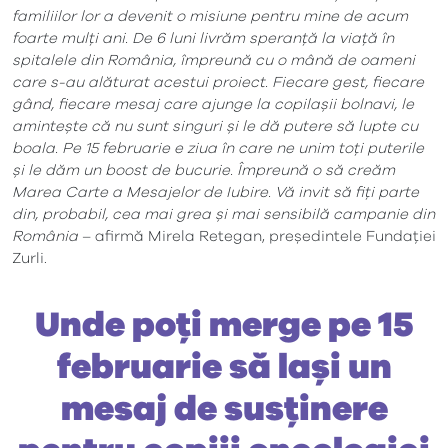
familiilor lor a devenit o misiune pentru mine de acum
foarte mulți ani. De 6 luni livrăm speranță la viață în
spitalele din România, împreună cu o mână de oameni
care s-au alăturat acestui proiect. Fiecare gest, fiecare
gând, fiecare mesaj care ajunge la copilașii bolnavi, le
amintește că nu sunt singuri și le dă putere să lupte cu
boala. Pe 15 februarie e ziua în care ne unim toți puterile
și le dăm un boost de bucurie. Împreună o să creăm
Marea Carte a Mesajelor de Iubire. Vă invit să fiți parte
din, probabil, cea mai grea și mai sensibilă campanie din
România
– afirmă Mirela Retegan, președintele Fundației
Zurli.
Unde poți merge pe 15
februarie să lași un
mesaj de susținere