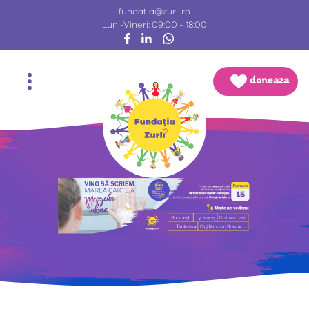
fundatia@zurli.ro
Luni-Vineri: 09:00 - 18:00
doneaza