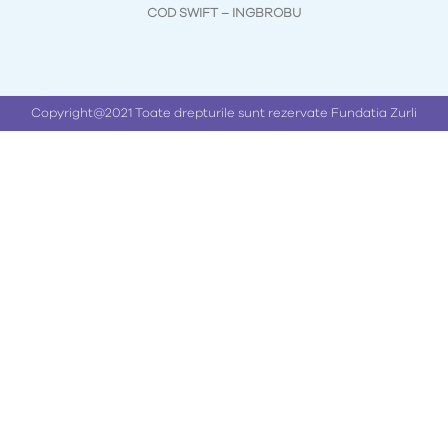
COD SWIFT – INGBROBU
Copyright@2021 Toate drepturile sunt rezervate Fundatia Zurli