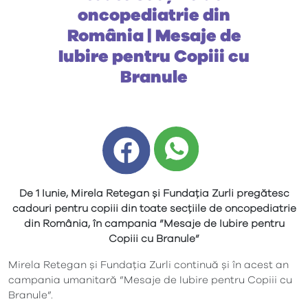
oncopediatrie din
România | Mesaje de
Iubire pentru Copiii cu
Branule
De 1 Iunie, Mirela Retegan
ș
i Funda
ț
ia Zurli pregătesc
cadouri pentru copiii din toate sec
ț
iile de oncopediatrie
din Rom
â
nia,
î
n campania ”Mesaje de Iubire pentru
Copiii cu Branule”
Mirela Retegan și Fundația Zurli continuă și în acest an
campania umanitară ”Mesaje de Iubire pentru Copiii cu
Branule”.