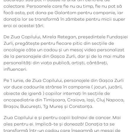
colectare. Persoanele care fie nu au timp, fie nu pot să
facă asta, pot dona pe Galantom pentru campanie, iar
donația lor se transformă în zâmbete pentru micii super
eroi ai acestei țări.
De Ziua Copilului, Mirela Retegan, președintele Fundașiei
Zurli, pregătește pentru fiecare pitic din secțiile de
oncologie câte un cadou și un mesaj video personalizat
de la personajele din Gașca Zurli, dar și de la mai multe
personalități din viața publică, artiști, cântăreți,
influenceri.
Pe 1 iunie, de Ziua Copilului, personajele din Gașca Zurli
vor duce cadourile strânse în campanie ( jocuri, jucării,
obiecte de igienă ) copiilor internați în secțiile de
oncopediatrie din Timișoara, Craiova, Iași, Cluj Napoca,
Brașov, București, Tg Mureș și Constanța.
Ziua Copilului e și pentru copiii bolnavi de cancer. Mai
ales pentru ei. Implică-te și donează! Donația ta se
transformă într-un cadou care înseamnă un mesaj de