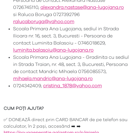
Persoana de contact Alexandra Nastase
0726745110,
alexandra.nastase@ana-lugojana.ro
si Raluca Boruga 0727392796
ralucaboruga@yahoo.com
Scoala Primara Ana Lugojana, sediul in Strada
Ilioara nr. 16, sect. 3, Bucuresti - Persoana de
contact Luminita Balasoiu - 0746018629,
luminita.balasoiu@ana-lugojana.ro
Scoala Primara Ana Lugojana - Gradinita cu sediul
in Strada Traian, nr. 48, sect. 3, Bucuresti, Persoana
de contact Mandric Mihaela 0756085573,
mihaela.mandric@ana-lugojana.ro
0724342409,
cristina_1878@yahoo.com
CUM PO
Ț
I AJUTA?
✅ DONEAZĂ direct prin CARD BANCAR de pe telefon sau
calculator, în 2 pași, accesând ➡️ ➡️
https://nouageneratie.galantom.ro/p/mirela