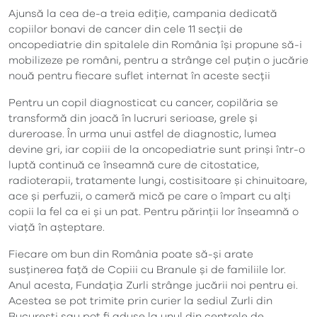
Ajunsă la cea de-a treia ediție, campania dedicată
copiilor bonavi de cancer din cele 11 secții de
oncopediatrie din spitalele din România își propune să-i
mobilizeze pe români, pentru a strânge cel puțin o jucărie
nouă pentru fiecare suflet internat în aceste secții
Pentru un copil diagnosticat cu cancer, copilăria se
transformă din joacă în lucruri serioase, grele și
dureroase. În urma unui astfel de diagnostic, lumea
devine gri, iar copiii de la oncopediatrie sunt prinși într-o
luptă continuă ce înseamnă cure de citostatice,
radioterapii, tratamente lungi, costisitoare și chinuitoare,
ace și perfuzii, o cameră mică pe care o împart cu alți
copii la fel ca ei și un pat. Pentru părinții lor înseamnă o
viață în așteptare.
Fiecare om bun din România poate să-și arate
susținerea față de Copiii cu Branule și de familiile lor.
Anul acesta, Fundația Zurli strânge jucării noi pentru ei.
Acestea se pot trimite prin curier la sediul Zurli din
București sau pot fi aduse la unul din centrele de