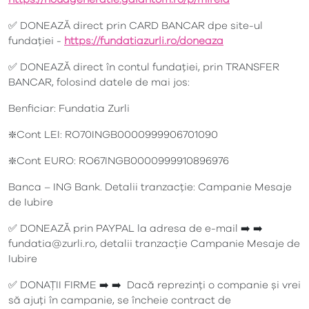
✅ DONEAZĂ direct prin CARD BANCAR dpe site-ul
fundației -
https://fundatiazurli.ro/doneaza
✅ DONEAZĂ direct în contul fundației, prin TRANSFER
BANCAR, folosind datele de mai jos:
Benficiar: Fundatia Zurli
❇️Cont LEI: RO70INGB0000999906701090
❇️Cont EURO: RO67INGB0000999910896976
Banca – ING Bank. Detalii tranzacție: Campanie Mesaje
de Iubire
✅ DONEAZĂ prin PAYPAL la adresa de e-mail ➡️ ➡️
fundatia@zurli.ro, detalii tranzacție Campanie Mesaje de
Iubire
✅ DONAȚII FIRME ➡️ ➡️ Dacă reprezinți o companie și vrei
să ajuți în campanie, se încheie contract de