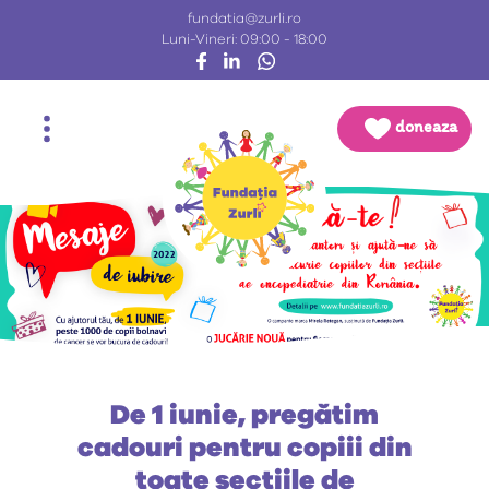
fundatia@zurli.ro
Luni-Vineri: 09:00 - 18:00
doneaza
De 1 iunie, pregătim
cadouri pentru copiii din
toate secțiile de