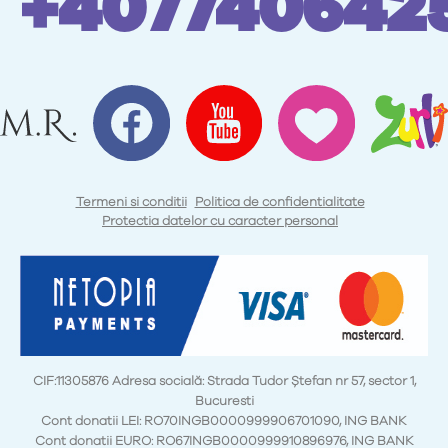
+407740642
Termeni si conditii
Politica de confidentialitate
Protectia datelor cu caracter personal
CIF:11305876 Adresa socială: Strada Tudor Ștefan nr 57, sector 1,
Bucuresti
Cont donatii LEI: RO70INGB0000999906701090, ING BANK
Cont donatii EURO: RO67INGB0000999910896976, ING BANK