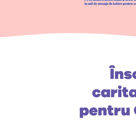
Îns
carit
pentru 