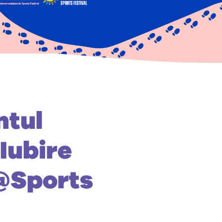
ntul
Iubire
 @Sports