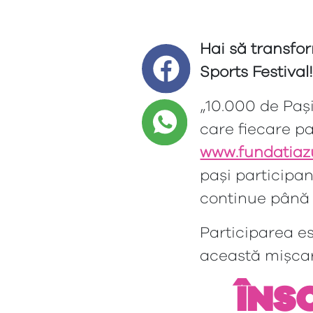
Hai să
transfor
Sports Festival
„10.000 de Pași
care fiecare pa
www.fundatiazu
pași participan
continue până 
Participarea es
această mișcare
ÎNSC