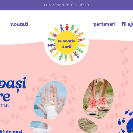
Luni-Vineri: 09:00 - 18:00
i
noutati
parteneri
fii a