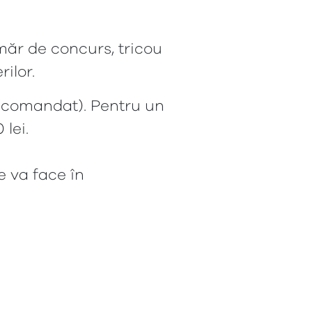
măr de concurs, tricou
ilor.
t comandat). Pentru un
 lei.
e va face în