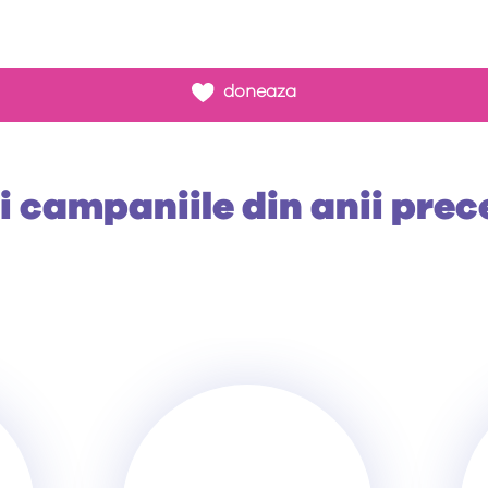
doneaza
si campaniile din anii prec