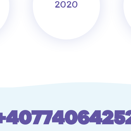
2020
+4077406425