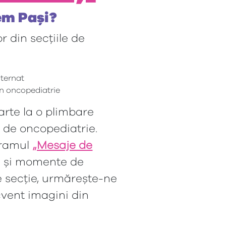
em Pași?
 din secțiile de
nternat
in oncopediatrie
parte la o plimbare
e de oncopediatrie.
gramul
„Mesaje de
al și momente de
e secție, urmărește-ne
vent imagini din