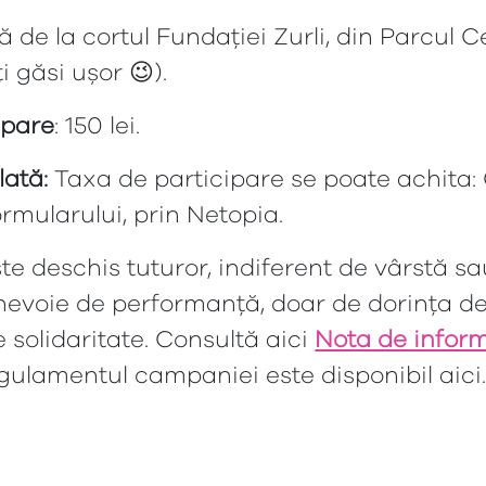
că de la cortul Fundației Zurli, din Parcul C
i găsi ușor 😉).
ipare
: 150 lei.
lată:
Taxa de participare se poate achita:
rmularului, prin Netopia.
e deschis tuturor, indiferent de vârstă sa
 nevoie de performanță, doar de dorința de
e solidaritate. Consultă aici
Nota de infor
gulamentul campaniei este disponibil aici