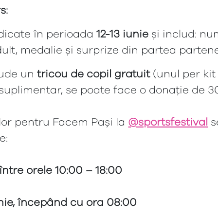
rs:
ridicate în perioada
12-13 iunie
și includ: nu
ult, medalie și surprize din partea partener
clude un
tricou de copil gratuit
(unul per ki
 suplimentar, se poate face o donație de 30
ilor pentru Facem Pași la
@sportsfestival
s
e:
, între orele 10:00 – 18:00
nie, începând cu ora 08:00