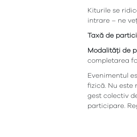
Kiturile se ridi
intrare – ne veț
Taxă de partic
Modalități de p
completarea fo
Evenimentul est
fizică. Nu este
gest colectiv d
participare. Re