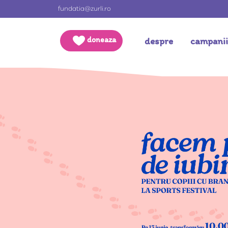
fundatia@zurli.ro
doneaza
despre
campani