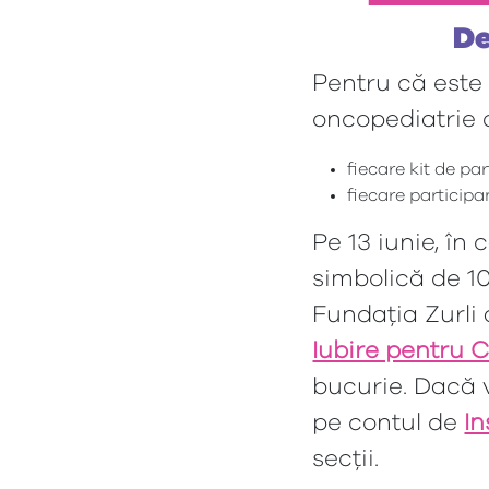
De
Pentru că este 
oncopediatrie 
fiecare kit de pa
fiecare participa
Pe 13 iunie, în 
simbolică de 10
Fundația Zurli
Iubire pentru C
bucurie. Dacă v
pe contul de
I
secții.