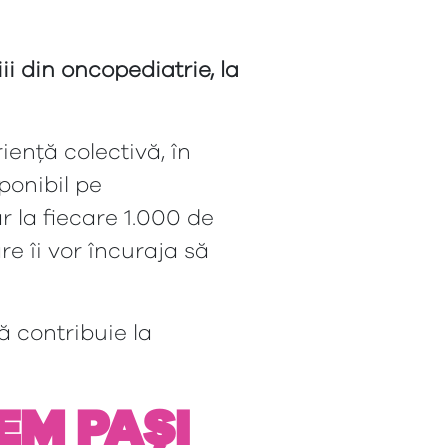
i din oncopediatrie, la
iență colectivă, în
ponibil pe
ar la fiecare 1.000 de
re îi vor încuraja să
ă contribuie la
CEM PAȘI