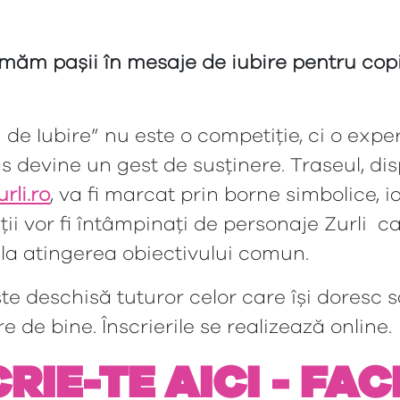
măm pașii în mesaje de iubire pentru copii
!
 de Iubire” nu este o competiție, ci o exper
s devine un gest de susținere. Traseul, dis
rli.ro
, va fi marcat prin borne simbolice, i
ții vor fi întâmpinați de personaje Zurli ca
la atingerea obiectivului comun.
te deschisă tuturor celor care își doresc s
 de bine. Înscrierile se realizează online.
RIE-TE AICI - FA