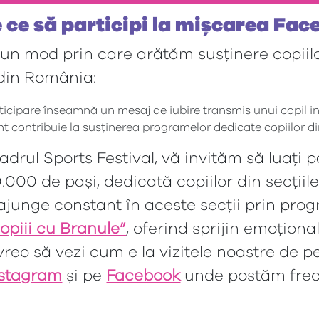
 ce să participi la mișcarea Fac
un mod prin care arătăm susținere copiilor
din România:
rticipare înseamnă un mesaj de iubire transmis unui copil i
nt contribuie la susținerea programelor dedicate copiilor d
cadrul Sports Festival, vă invităm să luați 
.000 de pași, dedicată copiilor din secțiil
 ajunge constant în aceste secții prin pro
opiii cu Branule”
, oferind sprijin emoțion
reo să vezi cum e la vizitele noastre de p
nstagram
și pe
Facebook
unde postăm frec