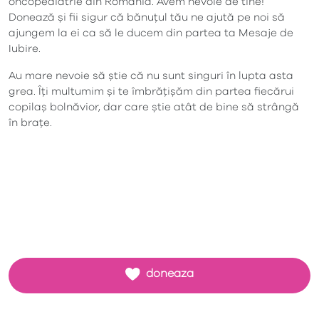
oncopediatrie din România. Avem nevoie de tine!
Donează și fii sigur că bănuțul tău ne ajută pe noi să
ajungem la ei ca să le ducem din partea ta Mesaje de
Iubire.
Au mare nevoie să știe că nu sunt singuri în lupta asta
grea. Îți multumim și te îmbrățișăm din partea fiecărui
copilaș bolnăvior, dar care știe atât de bine să strângă
în brațe.
doneaza