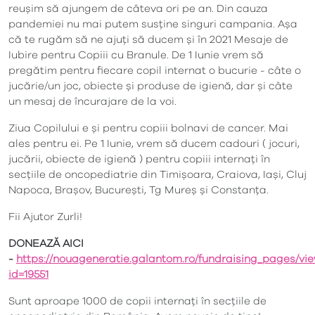
reușim să ajungem de câteva ori pe an. Din cauza
pandemiei nu mai putem susține singuri campania. Așa
că te rugăm să ne ajuți să ducem și în 2021 Mesaje de
Iubire pentru Copiii cu Branule. De 1 Iunie vrem să
pregătim pentru fiecare copil internat o bucurie - câte o
jucărie/un joc, obiecte și produse de igienă, dar și câte
un mesaj de încurajare de la voi.
Ziua Copilului e și pentru copiii bolnavi de cancer. Mai
ales pentru ei. Pe 1 Iunie, vrem să ducem cadouri ( jocuri,
jucării, obiecte de igienă ) pentru copiii internați în
secțiile de oncopediatrie din Timișoara, Craiova, Iași, Cluj
Napoca, Brașov, București, Tg Mureș și Constanța.
Fii Ajutor Zurli!
DONEAZĂ AICI
-
https://nouageneratie.galantom.ro/fundraising_pages/vi
id=19551
Sunt aproape 1000 de copii internați în secțiile de