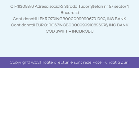
CIF:11305876 Adresa socială: Strada Tudor Ștefan nr 57, sector 1,
Bucuresti
Cont donatii LEI: RO70INGB0000999906701090, ING BANK
Cont donatii EURO: RO67INGB0000999910896976, ING BANK
COD SWIFT – INGBROBU
Copyright@2021 Toate drepturile sunt rezervate Fundatia Zurli