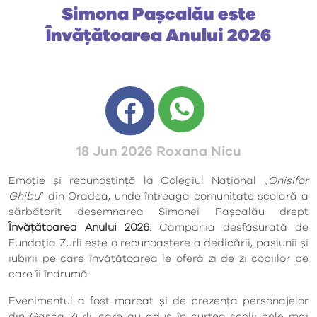
Simona Pașcalău este
Învățătoarea Anului 2026
18 Jun 2026 Roxana Nicu
Emoție și recunoștință la Colegiul Național „
Onisifor
Ghibu
” din Oradea, unde întreaga comunitate școlară a
sărbătorit desemnarea Simonei Pașcalău drept
Învățătoarea Anului 2026
. Campania desfășurată de
Fundația Zurli este o recunoaștere a dedicării, pasiunii și
iubirii pe care învățătoarea le oferă zi de zi copiilor pe
care îi îndrumă.
Evenimentul a fost marcat și de prezența personajelor
din Gașca Zurli, care au adus în curtea școlii cele mai