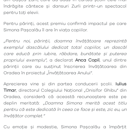
îndrăgite cântece și dansuri Zurli printr-un spectacol
pentru toți elevii.
Pentru părinți, acest premiu confirmă impactul pe care
Simona Pașcalău îl are în viața copiilor.
„Pentru noi, părinții, doamna învățătoare reprezintă
exemplul dascălului dedicat total copiilor, un dascăl
care educă prin iubire, răbdare, bunătate și puterea
propriului exemplu”
, a declarat
Anca Copil
, unul dintre
părinții care au susținut înscrierea învățătoarea din
Oradea în proiectul „Învățătoarea Anului”.
Aprecierea vine și din partea conducerii școlii.
Iulius
Timar
, directorul Colegiului Național „Onisifor Ghibu” din
Oradea, consideră că această recunoaștere este pe
deplin meritată:
„Doamna Simona merită acest titlu
pentru că este dedicată în ceea ce face și este, zic eu, un
învățător complet.”
Cu emoție și modestie, Simona Pașcalău a împărțit