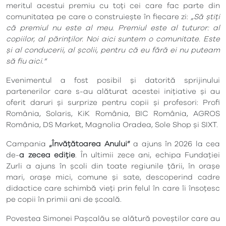
meritul acestui premiu cu toți cei care fac parte din
comunitatea pe care o construiește în fiecare zi:
„Să știți
că premiul nu este al meu. Premiul este al tuturor: al
copiilor, al părinților. Noi aici suntem o comunitate. Este
și al conducerii, al școlii, pentru că eu fără ei nu puteam
să fiu aici.”
Evenimentul a fost posibil și datorită sprijinului
partenerilor care s-au alăturat acestei inițiative și au
oferit daruri și surprize pentru copii și profesori: Profi
România, Solaris, KiK România, BIC România, AGROS
România, DS Market, Magnolia Oradea, Sole Shop și SIXT.
Campania
„Învățătoarea Anului”
a ajuns în 2026 la cea
de-
a zecea ediție
. În ultimii zece ani, echipa Fundației
Zurli a ajuns în școli din toate regiunile țării, în orașe
mari, orașe mici, comune și sate, descoperind cadre
didactice care schimbă vieți prin felul în care îi însoțesc
pe copii în primii ani de școală.
Povestea Simonei Pașcalău se alătură poveștilor care au